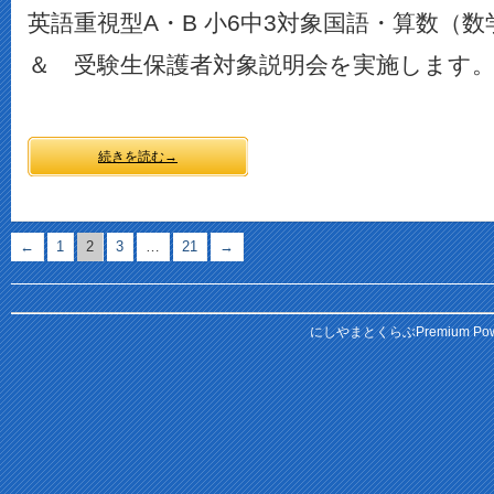
英語重視型A・B 小6中3対象国語・算数
＆ 受験生保護者対象説明会を実施します
続きを読む→
←
1
2
3
…
21
→
にしやまとくらぶPremium
Pow